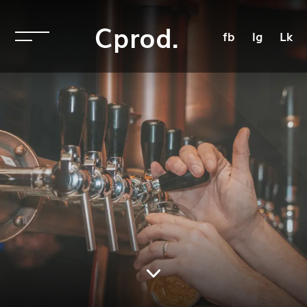
Cprod.
fb
Ig
Lk