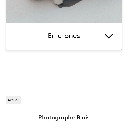
En photos
La
photographie
pose, depuis des siècles, un
regard différent sur le caractère éphémère du
genre humain et de tout ce qui l'entoure.
En voir plus
Accueil
Photographe Blois