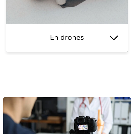
En drones
Pour sublimer vos
évènements
et vous offrir de
magnifiques prises de vues, je peux vous
accompagner avec mon
drone
.
En voir plus