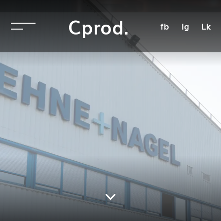
Cprod.
fb
Ig
Lk