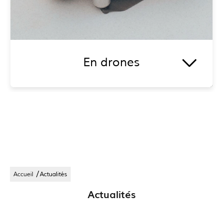
En drones
Pour sublimer vos
évènements
et vous offrir de
magnifiques prises de vues, je peux vous
accompagner avec mon
drone
.
En voir plus
/
Accueil
Actualités
Actualités