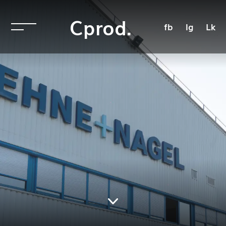
Cprod.
fb
Ig
Lk