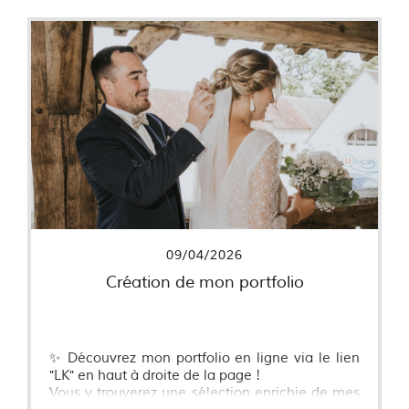
Le but étant de photographier le salon VIP
durant la rencontre et lors de l'après-match.
La rencontre aura lieu à la CO'Met Arena
d'Orléans à 20 h. 🤾🏽‍♂️
LIRE PLUS
09/04/2026
Création de mon portfolio
✨ Découvrez mon portfolio en ligne via le lien
"LK" en haut à droite de la page !
Vous y trouverez une sélection enrichie de mes