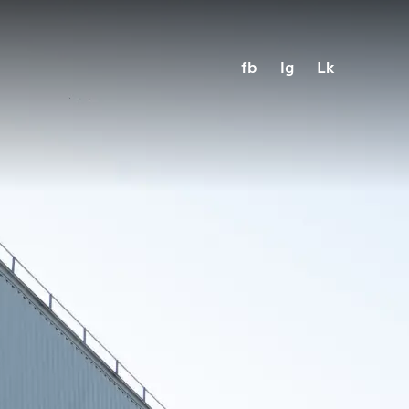
fb
Ig
Lk