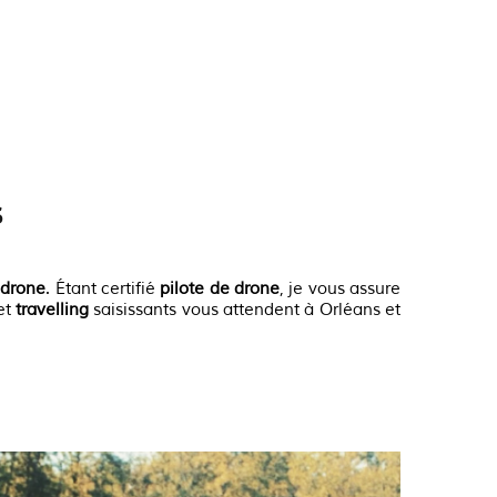
En voir plus
s
n
drone
. Étant certifié
pilote de drone
, je vous assure
et
travelling
saisissants vous attendent à Orléans et