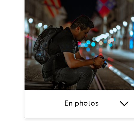
En photos
La
photographie
pose, depuis des siècles, un
regard différent sur le caractère éphémère
du genre humain et de tout ce qui l'entoure.