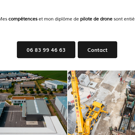
 Mes
compétences
et mon diplôme de
pilote de drone
sont entiè
06 83 99 46 63
Contact