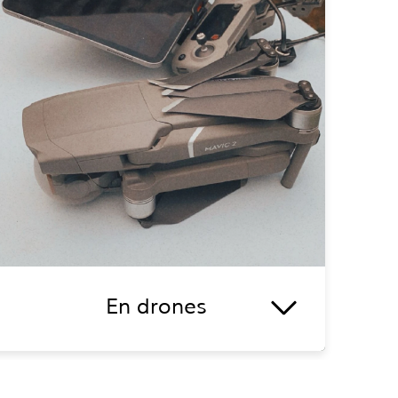
En drones
Pour sublimer vos
évènements
et vous offrir
de magnifiques prises de vues, je peux vous
accompagner avec mon
drone
.