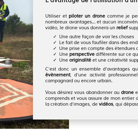
Utiliser et
piloter un drone
comme je peux
nombreux avantages... et aucun inconvéni
vidéo, le drone vous donnera un
relief
supp
Une autre façon de voir les choses
Le fait de vous faufiler dans des end
Une prise en compte des étendues 
Une
perspective
différente sur ce q
Une
originalité
et une créativité su
C'est donc un ensemble d'avantages qui
évènement
, d'une activité profession
campagnard ou encore urbain.
Vous désirez vous abandonner au
drone
e
comprends et vous assure de mon entier d
la création d'images, de
vidéos
, qui dépas