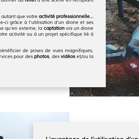
de donner du
relief
à une scène en recopiant
 autant que votre
activité professionnelle
...
ci grâce à l'utilisation d'un drone et ses
ne qu'en externe, la
captation
via un drone
re activité ou à un projet spécifique lié à
bénéficier de prises de vues magnifiques,
rvices pour des
photos
, des
vidéos
et/ou la
L'avantage de l'utilisation d'u