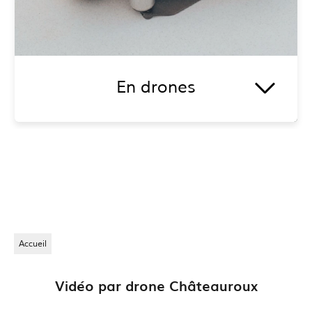
En photos
La
photographie
pose, depuis des siècles, un
regard différent sur le caractère éphémère du
genre humain et de tout ce qui l'entoure.
En voir plus
Accueil
Vidéo par drone Châteauroux