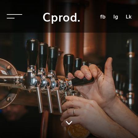
Cprod.
fb
Ig
Lk