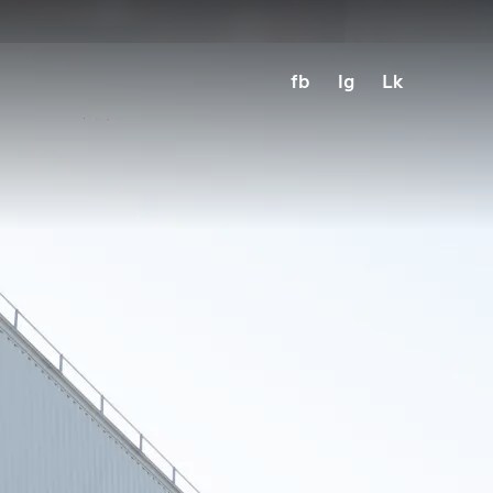
fb
Ig
Lk