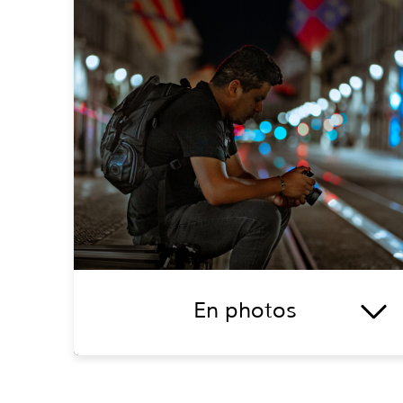
En photos
La
photographie
pose, depuis des siècles, un
regard différent sur le caractère éphémère
du genre humain et de tout ce qui l'entoure.