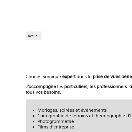
En voir plus
Accueil
Charles Sornique
expert
dans la
prise de vues aéri
J’accompagne
les
particuliers
,
les professionnels
,
a
tous vos besoins.
Mariages, soirées et événements
Cartographie de terrains et thermographie d’
Photogrammétrie
Films d'entreprise