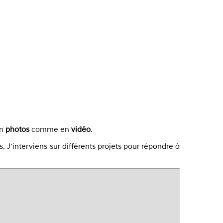
En voir plus
en
photos
comme en
vidéo
.
s. J'interviens sur différents projets pour répondre à