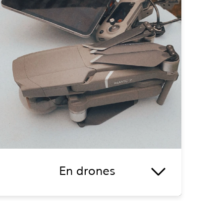
En drones
Pour sublimer vos
évènements
et vous offrir
de magnifiques prises de vues, je peux vous
accompagner avec mon
drone
.